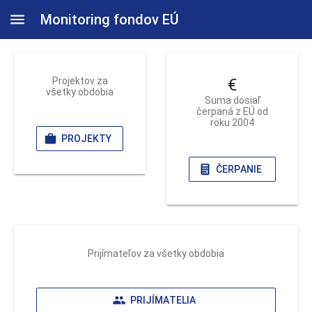
Monitoring fondov EÚ
Projektov za
€
všetky obdobia
Suma dosiaľ
čerpaná z EÚ od
roku 2004
PROJEKTY
ČERPANIE
Prijímateľov za všetky obdobia
PRIJÍMATELIA