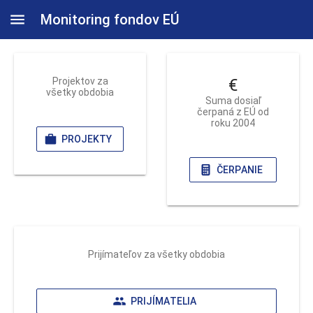
Monitoring fondov EÚ
Projektov za
€
všetky obdobia
Suma dosiaľ
čerpaná z EÚ od
roku 2004
PROJEKTY
ČERPANIE
Prijímateľov za všetky obdobia
PRIJÍMATELIA