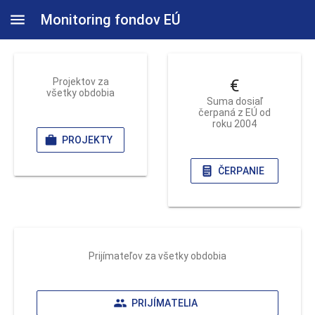
Monitoring fondov EÚ
Projektov za
€
všetky obdobia
Suma dosiaľ
čerpaná z EÚ od
roku 2004
PROJEKTY
ČERPANIE
Prijímateľov za všetky obdobia
PRIJÍMATELIA