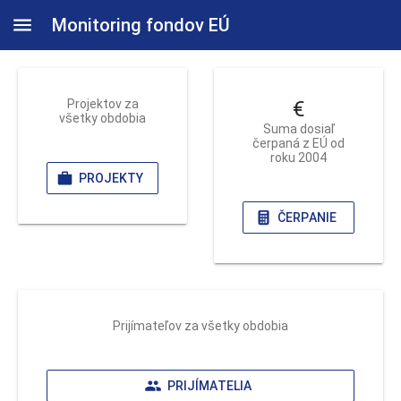
Monitoring fondov EÚ
Projektov za
€
všetky obdobia
Suma dosiaľ
čerpaná z EÚ od
roku 2004
PROJEKTY
ČERPANIE
Prijímateľov za všetky obdobia
PRIJÍMATELIA