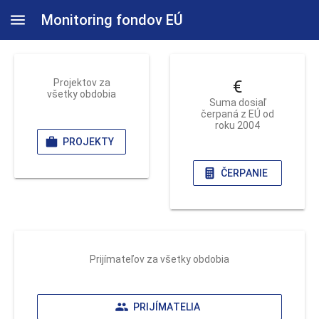
Monitoring fondov EÚ
Projektov za
€
všetky obdobia
Suma dosiaľ
čerpaná z EÚ od
roku 2004
PROJEKTY
ČERPANIE
Prijímateľov za všetky obdobia
PRIJÍMATELIA