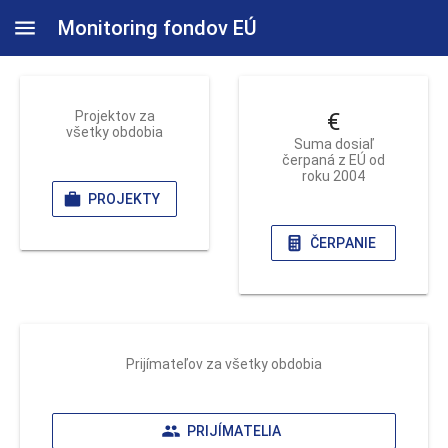
Monitoring fondov EÚ
Projektov za
€
všetky obdobia
Suma dosiaľ
čerpaná z EÚ od
roku 2004
PROJEKTY
ČERPANIE
Prijímateľov za všetky obdobia
PRIJÍMATELIA