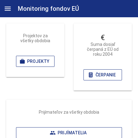
Monitoring fondov EÚ
Projektov za
€
všetky obdobia
Suma dosiaľ
čerpaná z EÚ od
roku 2004
PROJEKTY
ČERPANIE
Prijímateľov za všetky obdobia
PRIJÍMATELIA