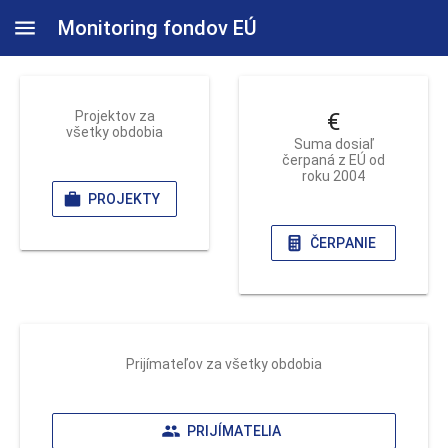
Monitoring fondov EÚ
Projektov za
€
všetky obdobia
Suma dosiaľ
čerpaná z EÚ od
roku 2004
PROJEKTY
ČERPANIE
Prijímateľov za všetky obdobia
PRIJÍMATELIA