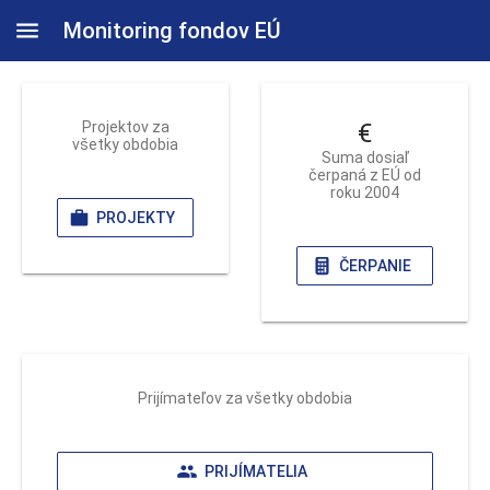
Monitoring fondov EÚ
Projektov za
€
všetky obdobia
Suma dosiaľ
čerpaná z EÚ od
roku 2004
PROJEKTY
ČERPANIE
Prijímateľov za všetky obdobia
PRIJÍMATELIA